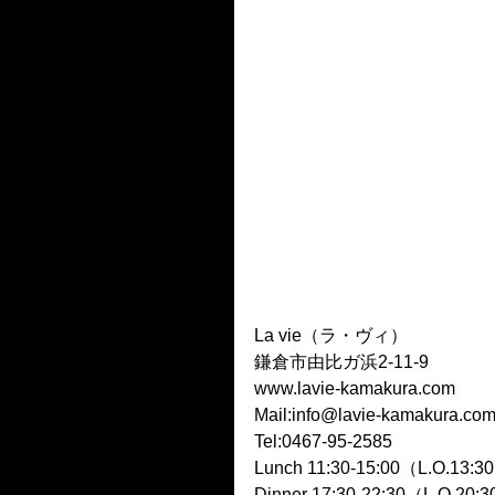
La vie（ラ・ヴィ）
鎌倉市由比ガ浜2-11-9
www.lavie-kamakura.com
Mail:info@lavie-kamakura.co
Tel:0467-95-2585
Lunch 11:30-15:00（L.O.13:3
Dinner 17:30-22:30（L.O.20: