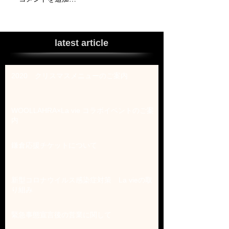
latest article
2020 クリスマスメニューのご案内
WOOLLAHRA×La vie コラボイベントのご案
内
鎌倉応援チケットについて
新型コロナウイルス感染症対策 La vieの取
り組み
緊急事態宣言後の営業に関して