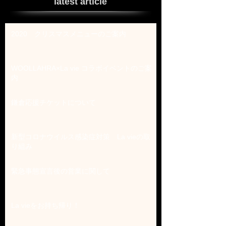
latest article
2020 クリスマスメニューのご案内
WOOLLAHRA×La vie コラボイベントのご案
内
鎌倉応援チケットについて
新型コロナウイルス感染症対策 La vieの取
り組み
緊急事態宣言後の営業に関して
La vieをお持ち帰り！