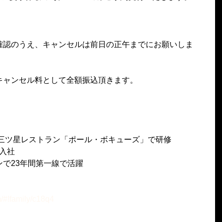
確認のうえ、キャンセルは前日の正午までにお願いしま
キャンセル料として全額振込頂きます。
ン三ツ星レストラン「ポール・ボキューズ」で研修
に入社
で23年間第一線で活躍
/#!family/c18q4