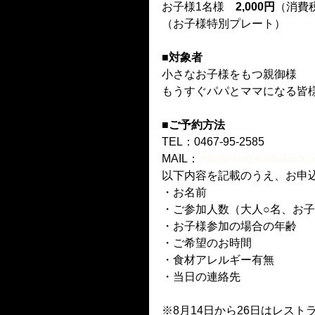
お子様1名様　
2,000円
（消費
（お子様特別プレート）
■対象者
小さなお子様をもつ親御様
もうすぐパパとママになる皆
■ご予約方法
TEL：0467-95-2585
MAIL：
info@lavie-kamakura.
以下内容を記載のうえ、お申
・お名前
・ご参加人数（大人○名、お子
・お子様参加の場合の年齢
・ご希望のお時間
・食材アレルギー有無
・当日の連絡先
※8月14日から26日はレス