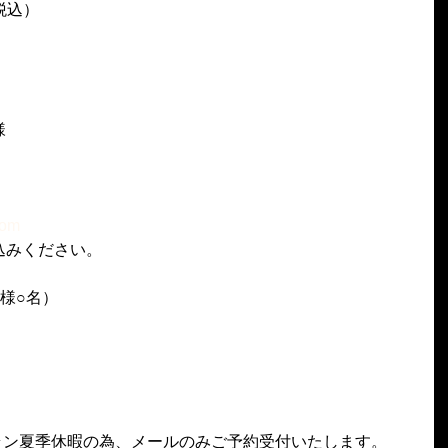
税込）
様
com
込みください。
様○名）
トラン夏季休暇の為、メールのみご予約受付いたします。