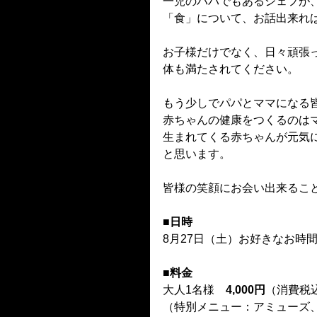
一児のパパでもあるシェフが
「食」について、お話出来れ
お子様だけでなく、日々頑張
体も満たされてください。
もう少しでパパとママになる
赤ちゃんの健康をつくるのは
生まれてくる赤ちゃんが元気
と思います。
皆様の笑顔にお会い出来るこ
■日時
8月27日（土）お好きなお時間（1
■料金　
大人1名様　
4,000円
（消費税
（特別メニュー：アミューズ