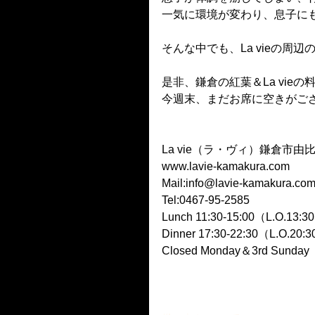
一気に環境が変わり、息子にも
そんな中でも、La vieの周
是非、鎌倉の紅葉＆La vie
今週末、まだお席に空きがござい
La vie（ラ・ヴィ）鎌倉市由比ガ
www.lavie-kamakura.com
Mail:info@lavie-kamakura.co
Tel:0467-95-2585
Lunch 11:30-15:00（L.O.13:3
Dinner 17:30-22:30（L.O.20:
Closed Monday＆3rd Sunday