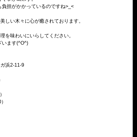
負担がかかっているのですね>_<
辺の美しい木々に心が癒されております。
の料理を味わいにいらしてください。
ます(^O^)
浜2-11-9
m
0）
30）