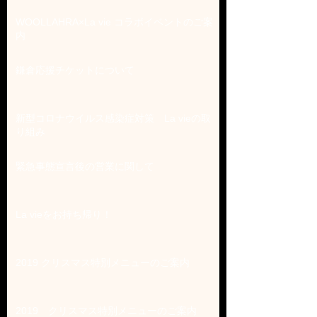
WOOLLAHRA×La vie コラボイベントのご案
内
鎌倉応援チケットについて
新型コロナウイルス感染症対策 La vieの取
り組み
緊急事態宣言後の営業に関して
La vieをお持ち帰り！
2019 クリスマス特別メニューのご案内
2019 クリスマス特別メニューのご案内